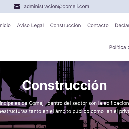

administracion@comeji.com
Inicio
Aviso Legal
Construcción
Contacto
Decla
Política
Construcción
incipales de Comeji dentro del sector son la edificació
raestructuras tanto en el ámbito público como en el priv